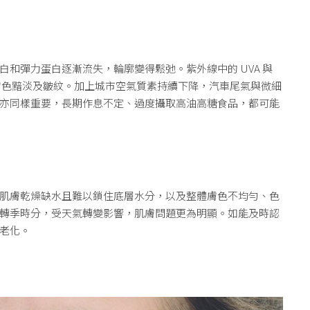
和彈力蛋白逐漸流失，輪廓變得鬆弛。紫外線中的 UVA 與
、膚色黯淡及皺紋。加上城市空氣質素持續下降，汽車尾氣與微細
亦同樣重要，長期作息不定、過度攝取高油高糖食品，都可能
肌膚乾燥缺水且難以鎖住底層水分，以及整體膚色不均勻、色
轉季時分，受天氣轉變影響，肌膚問題更為明顯。如能及時認
老化。