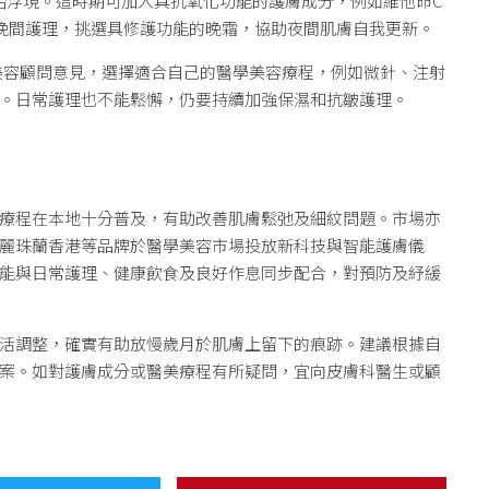
開始浮現。這時期可加入具抗氧化功能的護膚成分，例如維他命C
晚間護理，挑選具修護功能的晚霜，協助夜間肌膚自我更新。
或美容顧問意見，選擇適合自己的醫學美容療程，例如微針、注射
。日常護理也不能鬆懈，仍要持續加強保濕和抗皺護理。
療程在本地十分普及，有助改善肌膚鬆弛及細紋問題。市場亦
麗珠蘭香港等品牌於醫學美容市場投放新科技與智能護膚儀
能與日常護理、健康飲食及良好作息同步配合，對預防及紓緩
活調整，確實有助放慢歲月於肌膚上留下的痕跡。建議根據自
案。如對護膚成分或醫美療程有所疑問，宜向皮膚科醫生或顧