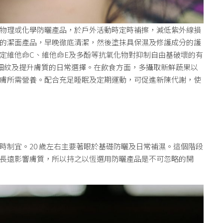
物理或化學防曬產品，於戶外活動時定時補擦，減低紫外線損
的潔面產品，早晚徹底清潔，然後塗抹具保濕及修護成分的護
定維他命C、維他命E及多酚等抗氧化物對抑制自由基破壞的有
細紋及提升膚質的日常選擇。在飲食方面，多攝取新鮮蔬果以
膚所需營養。配合充足睡眠及定期運動，可促進新陳代謝，使
時制宜。20 歲左右主要著眼於基礎防曬及日常補濕。這個階段
長遠影響膚質，所以持之以恆選用防曬產品是不可忽略的開