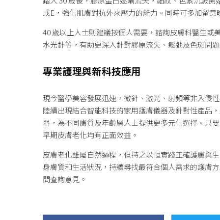
踏入 30 歲後，膠原蛋白逐漸流失，細紋、色素沉澱
或E，強化肌膚對抗外來壓力的能力。同時可多加留意
40 歲以上人士則建議按個人需要，諮詢皮膚科醫生
水光針等，有助更深入針對膠原流失、鬆弛及色斑問題
專業護理與新科技應用
現今醫學美容發展迅速，微針、激光、射頻等非入侵性
陸續出現結合智能科技的家用護膚儀器及針對性產品，
器，為不同膚質及年齡層人士提供更多元化選擇。只要
早期皮膚老化均有正面效益。
皮膚老化雖屬自然過程，但持之以恒實踐正確護膚與生
身膚質和生活狀況，持續尋找最符合個人需求的護膚方
問查詢意見。