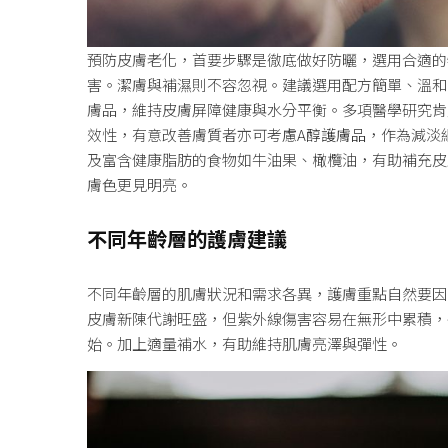
預防皮膚老化，首要步驟是徹底做好防曬，選用合適的
害。潔膚與補濕則不容忽視。建議選用配方簡單、溫和
膚品，維持皮膚屏障健康與水分平衡。多項醫學研究肯
效性，有意改善膚質者亦可考慮
A醇護膚品
，作為減淡
及富含健康脂肪的食物如牛油果、橄欖油，有助補充皮
膚色更見明亮。
不同年齡層的護膚建議
不同年齡層的肌膚狀況和需求各異，護膚重點自然要因
皮膚新陳代謝旺盛，但紫外線傷害容易在無形中累積，
始。加上適量補水，有助維持肌膚亮澤與彈性。