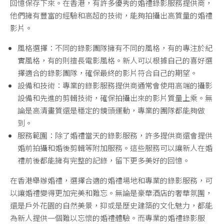
回憶保存下來。在香港，有許多優秀的婚禮錄影服務提供商，
他們擁有豐富的經驗和高超的技術，能夠拍攝出高質量的婚禮
影片。
風格選擇：不同的錄影團隊擁有不同的風格，有的專注於紀
實風格，有的則擅長電影風格。新人可以根據自己的喜好選
擇適合的錄影團隊，確保最終的影片符合自己的期望。
設備和技術：專業的錄影服務提供商通常會使用高端的攝影
設備和先進的剪輯技術，確保拍攝出來的影片質量上乘。無
論是高清畫質還是穩定的鏡頭運動，專業的團隊都能夠做
到。
服務範圍：除了婚禮當天的錄影服務，許多提供商還會提供
婚前拍攝和婚後剪輯等附加服務。這些服務可以讓新人在婚
禮前後都能擁有完整的記錄，留下更多美好的回憶。
在香港舉辦婚禮，選擇合適的婚禮場地和專業的錄影服務，可
以讓婚禮變得更加完美和難忘。無論是豪華酒店的奢華氛圍，
還是戶外花園的自然美景，抑或是歷史建築的文化魅力，都能
為新人提供一個難以忘懷的婚禮體驗。而專業的婚禮錄影服