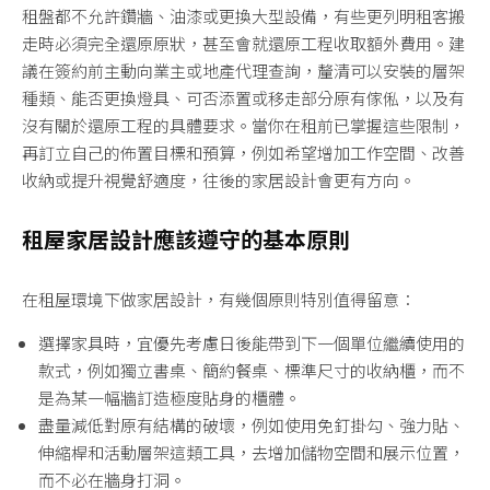
租盤都不允許鑽牆、油漆或更換大型設備，有些更列明租客搬
走時必須完全還原原狀，甚至會就還原工程收取額外費用。建
議在簽約前主動向業主或地產代理查詢，釐清可以安裝的層架
種類、能否更換燈具、可否添置或移走部分原有傢俬，以及有
沒有關於還原工程的具體要求。當你在租前已掌握這些限制，
再訂立自己的佈置目標和預算，例如希望增加工作空間、改善
收納或提升視覺舒適度，往後的家居設計會更有方向。
租屋家居設計應該遵守的基本原則
在租屋環境下做家居設計，有幾個原則特別值得留意：
選擇家具時，宜優先考慮日後能帶到下一個單位繼續使用的
款式，例如獨立書桌、簡約餐桌、標準尺寸的收納櫃，而不
是為某一幅牆訂造極度貼身的櫃體。
盡量減低對原有結構的破壞，例如使用免釘掛勾、強力貼、
伸縮桿和活動層架這類工具，去增加儲物空間和展示位置，
而不必在牆身打洞。