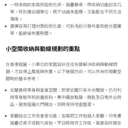
一物多用的家具例如梳化床、摺疊餐桌、帶收納功能的茶几
等，特別適合細單位，既不佔過多面積，又能配合不同生活
情境。
選擇容易打理材質的梳化套、可拆洗的沙發布套和遮光窗簾
等，能節省佈置時間。
小空間收納與動線規劃的重點
在香港租屋，小單位的家居設計往往先要解決收納與動線問
題，才談得上風格與佈置。以下幾個方向，可以作為你規劃空
間時的基本參考：
玄關善用窄身與垂直空間：即使玄關只有半米闊度，仍可利
用窄身鞋架和掛牆掛鈎，集中擺放鞋履、鎖匙及日常外出用
品，避免阻礙大門開合，同時保持地面整潔。
客廳結合工作及會客功能：如需把工作枱融入客廳，可考慮
摺疊式桌子或輕巧長枱，平日時用作工作區，需要招呼朋友