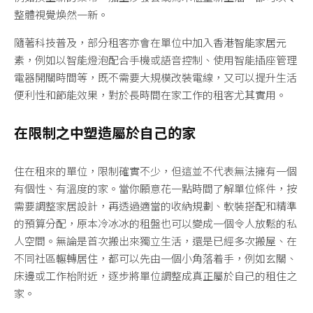
整體視覺煥然一新。
隨著科技普及，部分租客亦會在單位中加入
香港智能家居
元
素，例如以智能燈泡配合手機或語音控制、使用智能插座管理
電器開關時間等，既不需要大規模改裝電線，又可以提升生活
便利性和節能效果，對於長時間在家工作的租客尤其實用。
在限制之中塑造屬於自己的家
住在租來的單位，限制確實不少，但這並不代表無法擁有一個
有個性、有溫度的家。當你願意花一點時間了解單位條件，按
需要調整家居設計，再透過適當的收納規劃、軟裝搭配和精準
的預算分配，原本冷冰冰的租盤也可以變成一個令人放鬆的私
人空間。無論是首次搬出來獨立生活，還是已經多次搬屋、在
不同社區輾轉居住，都可以先由一個小角落着手，例如玄關、
床邊或工作枱附近，逐步將單位調整成真正屬於自己的租住之
家。