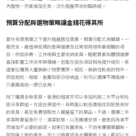
內植物，亦能增加生氣，淡化租屋帶來的臨時感。
預算分配與選物策略讓金錢花得其所
要在有限預算之下提升租屋居住質素，預算分配尤為關鍵。一
般而言，最值得投資的是與健康及日常使用頻率最相關的項
目，例如床褥、工作椅與主要收納家具。睡眠質素和腰頸健康
直接影響工作效率與情緒，若能在這些項目稍為提升級別，長
遠會比購買大量裝飾小物更實際。相反，裝飾性較高的物件，
例如抱枕、相框、香薰和部分收納盒，則可以選擇平價路線，
只要風格統一便已足夠。
除了購買全新家具，香港的租客亦可以多加利用二手平台和社
區分享群組。在這些渠道中，有時能以較低價格找到狀態良好
的家具，甚至免費領取他人搬屋留下的單品。不過，選擇二手
家具時要留意尺寸、清潔狀態，以及搬運安排，避免因為貪平
而增加不必要的麻煩。如果已有舊傢俬，不妨考慮簡單翻新，
例如換上新的桌布、加上沙發套或為木櫃重新上油，都可以令