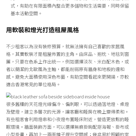
式，有助在有限面積內整合更多儲物和生活需要，同時保留
基本活動空間。
用軟裝和燈光打造租屋風格
不少租客以為沒有裝修預算，就無法擁有自己喜歡的家居風
格，其實軟裝才是租屋佈置的主角。由床品、抱枕、地毯到窗
簾，只要在色系上作出統一，例如選擇淡灰、米白配木色，或
者以簡潔的北歐風為主軸，都能削弱原有牆身和地板的違和
感。避免大面積使用深色布藝，有助空間看起來更開揚，亦較
適合香港常見的單位格局。
很多舊樓的天花燈光線偏冷、偏刺眼，可以透過落地燈、桌燈
及壁燈，建立多層次的光源，讓客廳和睡房在晚上變得柔和。
有些租客會利用燈串和小夜燈布置睡床附近，營造更放鬆的睡
眠環境。牆面裝飾方面，可以選擇無痕掛鉤配搭海報、掛布或
小型掛畫，再加上一兩面鏡子提升空間感；幾盆易於照顧的室