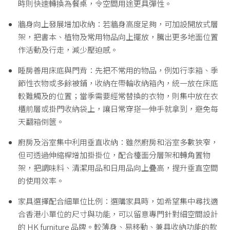
時則快速轉換為餐桌，令空間用途更具彈性。
牆身向上發展增加收納：若牆身高度足夠，可加設開放式層
架，把書本、植物及常用物品向上擺放，騰出更多地面位置
作活動及行走，減少壓迫感。
睡房善用床底與門背：先把不常用的物品，例如行李箱、季
節性衣物或多餘被鋪，收納在帶輪收納箱內，統一放在床底
較難觸及的位置；當季需要經常替換的衣物，則集中放在衣
櫃前層或掛門收納袋上，讓日常穿搭一伸手就拿到，避免每
天翻箱倒篋。
廚房及浴室集中利用垂直收納：雖然廚房和浴室多數狹窄，
但可透過伸縮桿增加掛掛位，配合檯面分層架和轉角置物
架，把調味料、清潔用品和日用品向上疊高，提升垂直空間
的使用效率。
家具選擇配合細單位比例：選購家具時，如希望集中尋找適
合香港小單位的尺寸與功能，可以留意專門針對細空間設計
的
HK furniture
品牌。較薄身、易移動、兼具收納功能的款