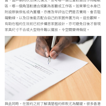
區，哪一個角落較適合規劃為客廳或工作區。如果單位本身已
附設原裝傢俬或內置櫃，亦應及早評估它們是否實用、會否阻
礙動線，以及日後能否配合自己的家居佈置方向。這些觀察，
有助在租約生效前已初步構思家居設計，亦可避免日後才發現
家具尺寸不合或大型物件難以擺放，令空間變得侷促。
與此同時，在簽約之前了解清楚租約條款尤為關鍵。很多香港