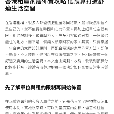
香港租屋家居佈置攻略 低預算打造舒
適生活空間
在香港租樓，很多人都習慣把租屋等同將就，覺得既然單位不
是自己的，就不值得花時間和心力佈置。再加上細單位空間有
限、租約限制多、預算壓力大，許多租客最後只剩下一個勉強
能住的地方，而不是一個讓人願意回家的家。其實，只要掌握
一些合適的家居設計原則，再配合靈活的家居佈置方法，即使
不動牆、不大裝修，也可以在有限預算之下，把租屋變成一個
舒適又實用的生活空間。本文會由規劃、收納、軟裝到預算分
配逐步拆解，讓讀者清楚理解每一個決定如何影響日常生活質
素。
先了解單位與租約限制再開始佈置
在正式簽署租約和搬入單位之前，宜先花時間了解物業狀況和
使用限制。實地視察時，可以先量度室內面積，留意樑柱位
置、窗戶朝向以及採光情況，思考哪一個位置較適合作為睡眠