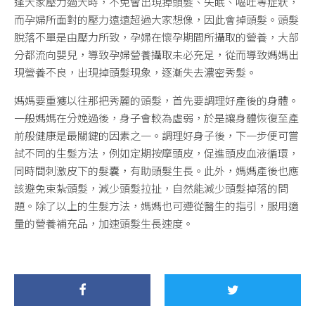
逢大家壓力過大時，不免會出現掉頭髮、失眠、嘔吐等症狀，
而孕婦所面對的壓力遠遠超過大家想像，因此會掉頭髮。頭髮
脫落不單是由壓力所致，孕婦在懷孕期間所攝取的營養，大部
分都流向嬰兒，導致孕婦營養攝取未必充足，從而導致媽媽出
現營養不良，出現掉頭髮現象，逐漸失去濃密秀髮。
媽媽要重獲以往那把秀麗的頭髮，首先要調理好產後的身體。
一般媽媽在分娩過後，身子會較為虛弱，於是讓身體恢復至產
前般健康是最關鍵的因素之一。調理好身子後，下一步便可嘗
試不同的生髮方法，例如定期按摩頭皮，促進頭皮血液循環，
同時間刺激皮下的髮囊，有助頭髮生長。此外，媽媽產後也應
該避免束紮頭髮，減少頭髮拉扯，自然能減少頭髮掉落的問
題。除了以上的生髮方法，媽媽也可遵從醫生的指引，服用適
量的營養補充品，加速頭髮生長速度。