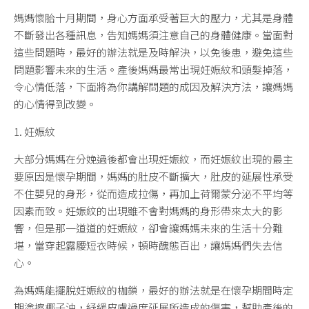
媽媽懷胎十月期間，身心方面承受著巨大的壓力，尤其是身體
不斷發出各種訊息，告知媽媽須注意自己的身體健康。當面對
這些問題時，最好的辦法就是及時解決，以免後患，避免這些
問題影響未來的生活。產後媽媽最常出現妊娠紋和頭髮掉落，
令心情低落，下面將為你講解問題的成因及解決方法，讓媽媽
的心情得到改變。
1. 妊娠紋
大部分媽媽在分娩過後都會出現妊娠紋，而妊娠紋出現的最主
要原因是懷孕期間，媽媽的肚皮不斷擴大，肚皮的延展性承受
不住嬰兒的身形，從而造成拉傷，再加上荷爾蒙分泌不平均等
因素而致。妊娠紋的出現雖不會對媽媽的身形帶來太大的影
響，但是那一道道的妊娠紋，卻會讓媽媽未來的生活十分難
堪，當穿起露腰短衣時候，頓時醜態百出，讓媽媽們失去信
心。
為媽媽能擺脫妊娠紋的枷鎖，最好的辦法就是在懷孕期間時定
期塗擦椰子油，紓緩皮膚過度延展所造成的傷害，幫助產後的