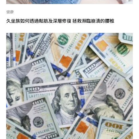
健康
久坐族如何透過鬆筋及深層修復 拯救瀕臨崩潰的腰椎